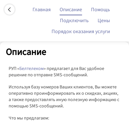
Перейти
Главная
Описание
Помощь
к
основному
Подключить
Цены
содержанию
Порядок оказания услуги
Описание
РУП «
Белтелеком
» предлагает для Вас удобное
решение по отправке SMS-сообщений.
Используя базу номеров Ваших клиентов, Вы можете
оперативно проинформировать их о скидках, акциях,
а также предоставлять иную полезную информацию с
помощью SMS-сообщений.
Что мы предлагаем: